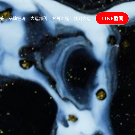
LINE發問
美
品牌靈魂
大運部落
甘丹流程
找到大運