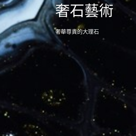
奢石藝術
奢華尊貴的大理石