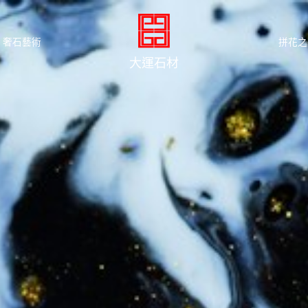
奢石藝術
拼花之
大運石材