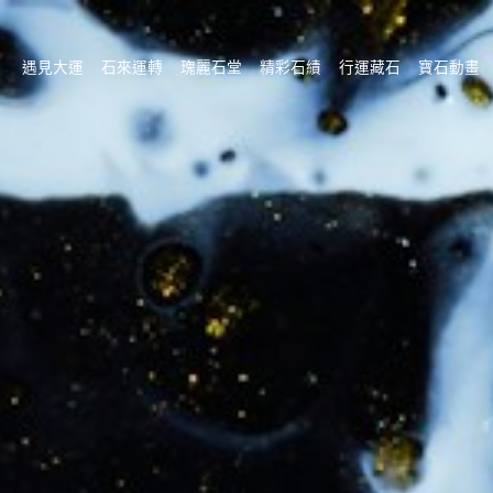
遇見大運
石來運轉
瑰麗石堂
精彩石績
行運藏石
寶石動畫