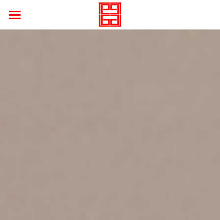
×
部落格分類
遇見大運
所有博客分類
石來運轉
瑰麗石堂
精彩石績
行運藏石
寶石動畫
奢石藝術
拼花之美
品牌靈魂