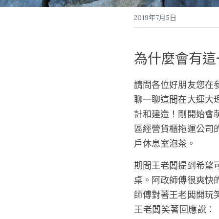
2019年7月5日
為什麼會有這
請問各位好朋友您在
聊一聊這間在大運大
計和建造！剛開始會
區經營貨櫃拖運公司
戶休息室泡茶。
期間王老闆提到希望
桌。阿政師傅很爽快
師傅對著王老闆開玩
王老闆笑著回應說：