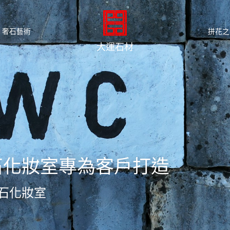
奢石藝術
拼花之
大運石材
石化妝室專為客戶打造
石化妝室