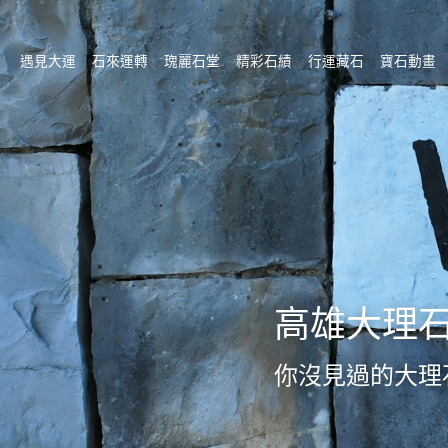
遇見大運
石來運轉
瑰麗石堂
精彩石績
行運藏石
寶石動畫
高雄大理
你沒見過的大理