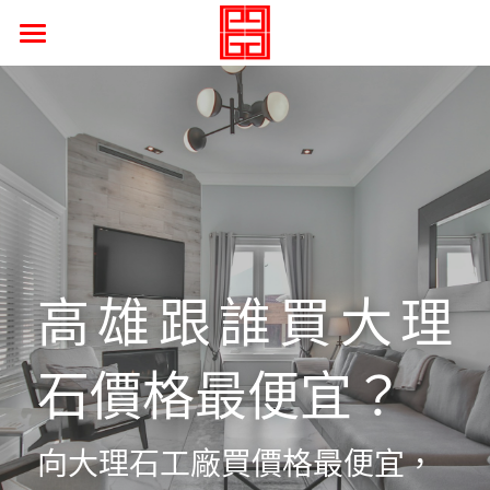
遇見大運
石來運轉
瑰麗石堂
精彩石績
行運藏石
高雄跟誰買大理
寶石動畫
石價格最便宜？
奢石藝術
拼花之美
向大理石工廠買價格最便宜，
品牌靈魂